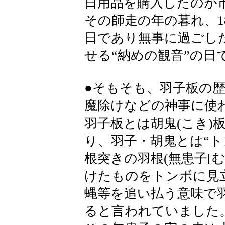
日用品を購入したのが
その師走の年の暮れ、1
日であり無事に過ごし
せる“納めの観音”の日
●そもそも、羽子板の
魔除けなどの神事に使
羽子板とは胡鬼(こき)
り、羽子・胡鬼とは“ト
根突きの羽根(無患子[
けたものをトンボに見
蝿等を追い払う意味で
ると言われていました