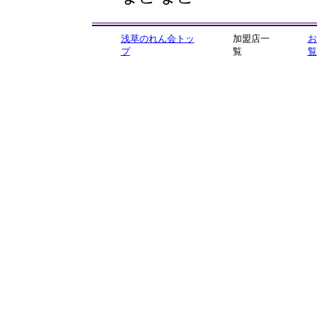
浅草のれん会トッ
加盟店一
お
プ
覧
覧