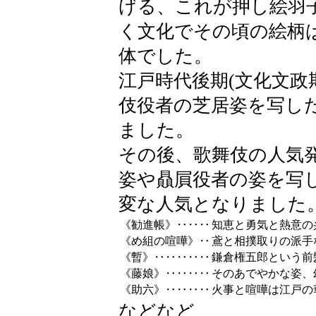
げる、これが押し絵羽
く文化でその頃の絵柄
体でした。
江戸時代後期(文化文政期1
伎役者の芝居姿を写し
ました。
その後、歌舞伎の人気
姿や贔屓役者の姿を写
変な人気となりました
《勧進帳》‥‥‥
知恵と勇気と熱意の
《め組の喧嘩》‥
鳶と相撲取りの派手
《暫》‥‥‥‥‥
鎌倉権五郎という前
《藤娘》‥‥‥‥
そのあでやかな姿、
《助六》‥‥‥‥
火事と喧嘩は江戸の
などなど