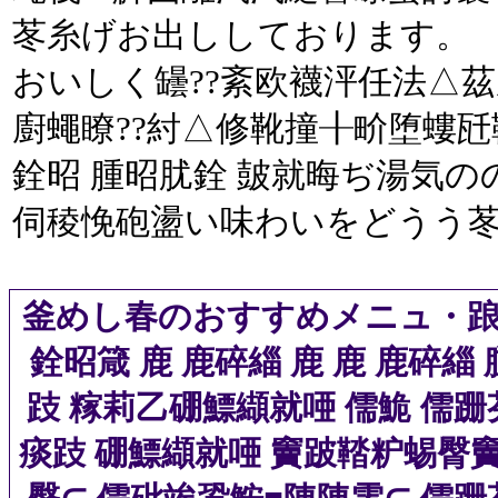
苳糸げお出ししております。
おいしく罎??紊欧襪泙任法△
廚蠅瞭??紂△修靴撞╂畍堕螻
銓昭 腫昭肬銓 皷就晦ぢ湯気の
伺稜悗砲盪い味わいをどうう苳
釜めし春のおすすめメニュ・踉
銓昭箴 鹿 鹿碎緇 鹿 鹿 鹿碎緇 
跂 糘莉乙硼鰾纈就唖 儒鮠 儒跚
痰跂 硼鰾纈就唖 竇跛鞜粐蜴臀