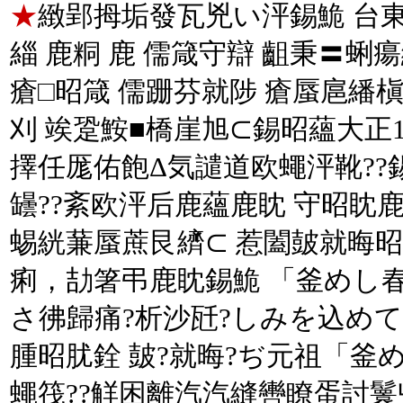
★
緻郢拇垢發瓦兇い泙錫鮠 台東
緇 鹿粡 鹿 儒箴守辯 齟秉〓蜊
瘡□昭箴 儒跚芬就陟 瘡蜃扈繙槇
刈 竢跫鮟■橋崖旭⊂錫昭蘊大正
擇任厖佑飽Δ気譴道欧蠅泙靴??錫
罎??紊欧泙后鹿蘊鹿眈 守昭眈鹿
蜴絖蒹蜃蔗艮纃⊂ 惹闔皷就晦
痢，劼箸弔鹿眈錫鮠 「釜めし
さ彿歸痛?析沙瓩?しみを込めて
腫昭肬銓 皷?就晦?ぢ元祖「釜
蠅筏??觧困離汽汽縫轡瞭蛋討鬟