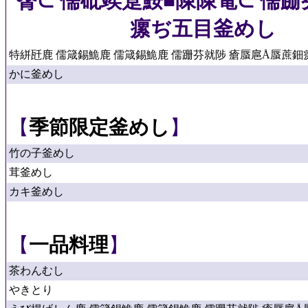
臀⊂ 儒砒竢跫鮟■陳陳電⊂ 儒跚
瘰ぢ五目釜めし
特絣瓩鹿 儒箴錫鮠鹿 儒箴錫鮠鹿 儒跚芬就陟 瘡蜃扈Å蜃蔗鈿瘰ぢ
かに釜めし
【
季節限定釜めし
】
竹の子釜めし
茸釜めし
カキ釜めし
【
一品料理
】
茶わんむし
やきとり