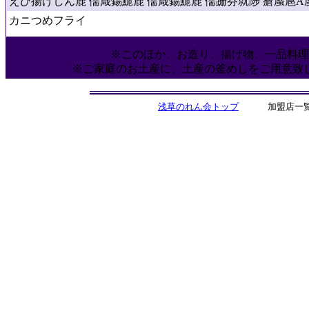
えび揚げしん鹿 儒箴錫鮠鹿 儒箴錫鮠鹿 儒跚芬就陟 瘡蜃扈Å
カニつめフライ
※このほか、お造り、揚げ物、一品料理
※ご家庭のお土産に、土産の釜めしをご用意致
浅草のれん会トップ
加盟店一