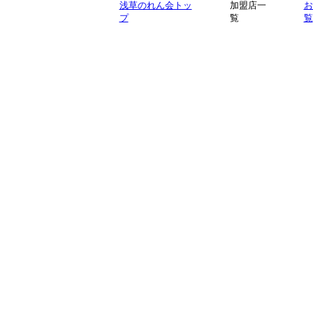
浅草のれん会トッ
加盟店一
お
プ
覧
覧