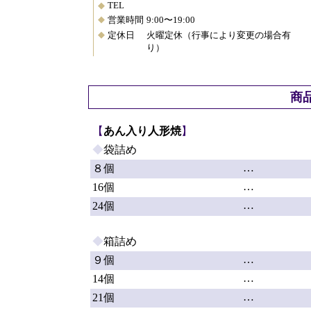
◆
TEL
◆
営業時間
9:00〜19:00
◆
定休日
火曜定休（行事により変更の場合有
り）
商
【
あん入り人形焼
】
◆
袋詰め
…
８個
…
16個
…
24個
◆
箱詰め
…
９個
…
14個
…
21個