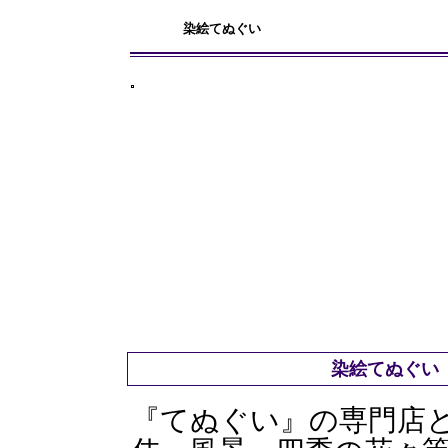
染絵てぬぐい
染絵てぬぐい --Dy
『てぬぐい』の専門店