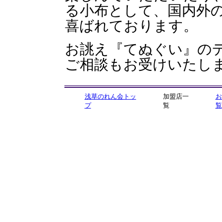
る小布として、国内外
喜ばれております。
お誂え『てぬぐい』の
ご相談もお受けいたし
浅草のれん会トッ
加盟店一
お
プ
覧
覧