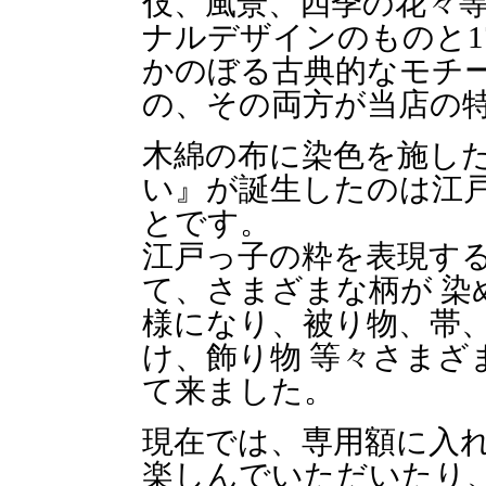
伎、風景、四季の花々
ナルデザインのものと1
かのぼる古典的なモチ
の、その両方が当店の
木綿の布に染色を施し
い』が誕生したのは江
とです。
江戸っ子の粋を表現す
て、さまざまな柄が 染
様になり、被り物、帯
け、飾り物 等々さまざ
て来ました。
現在では、専用額に入
楽しんでいただいたり